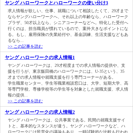
ヤング ハローワークとハローワークの使い分け3
求人情報が欲しい、仕事、就職について相談したくて、29才まで
ならヤングハローワークへ、それ以上の年齢なら、ハローワーク
プラザ、50才以上なら、シニアコーナーなどへ。特化した受付へ
行くのは、担当職員が慣れているので、案外大きなポイントにな
る。もし、雇用保険の失業給付や、基金訓練、生活支援などもあ
るなら...
>> この記事を読む
ヤング ハローワークの求人情報1
ヤング ハローワークは、29才程度までの求人情報の提供や、支
援を行うが、東京飯田橋のハローワークには、U-35という、35
才までの求人情報や就職支援を行う専門コーナーがある。
学生職業センター、学生等職業相談窓口は、大学、短期大学、高
等専門学校、専修学校等の学生等を対象とした就職支援、求人情
報の提供...
>> この記事を読む
ヤング ハローワークの求人情報2
ヤング ハローワークは、公共事業である。民間の就職支援サイ
トと、基本的なスタンスが違う。ヤング ハローワークなど、ハ
ローワークには民営化の議論もあり、一時試験的な比較も行われ