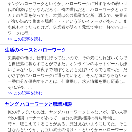
ヤングハローワークというか、ハローワークに対する今の若い世
代の印象はどうなんだろう。俺の世代だと、ハローワークとカタ
カナの言葉を使っても、本質は公共職業安定所、職安で、失業者
が食い詰めて集まる場所・・・という暗いイメージがあった。ま
あ俺もそうだったけど、失業者が明るく元気で幸せ一杯でハロー
ワークに行...
>> この記事を読む
生活のペースとハローワーク
失業者の俺は、仕事に行ってないので、その気になればいくらで
も自堕落に暮らすことができた。オンラインのネットゲームも嫌
いじゃないし、深夜まで遊ぼうとおもえばいくらでも遊べた。だ
がさすがにハローワークに通っていると、そんな気にならないｗ
一番自分が優先することは、仕事探し。求人情報を探し応募し。
それが今、...
>> この記事を読む
ヤング ハローワークと職業相談
俺の行っていたのは、ヤングハローワークじゃないが、若い人専
門の相談コーナーがあって、自分の職業相談の待ち時間に、
時々、聴こえてくることがある。顔は見ないようにしてた。そこ
はなんというか、お互い武士の情け・・というかｗハローワーク