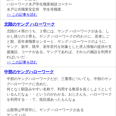
ハローワーク水戸学生職業相談コーナー
水戸公共職業安定所 学生等職業...
>> この記事を読む
北陸のヤング ハローワーク
北陸の４県のうち、２県には、ヤング ハローワークがある。し
かし残りの２県も、ヤング ハローワークの代わりに、若者しご
と館、若年者職業センターと、ヤング ハローワークのように、
ヤング、新卒、既卒、若年世代を対象とした求人情報の提供や支
援施設、コーナがある。ヤングであれば、それらの施設を利用す
ればいいだ...
>> この記事を読む
中部のヤングハローワーク
中部のヤングハローワークだが、三重県についても、中部のヤン
グハローワークに含めた。
何となく馴染みやすい名称で、利用する敷居を低くしようとして
いるんだなぁ・・というのがわかる。おじさんも、ハローワーク
を利用する・・て、抵抗感あったもんなぁ
山梨県は甲府市に、ヤング ハローワークがある
ヤング ハロ...