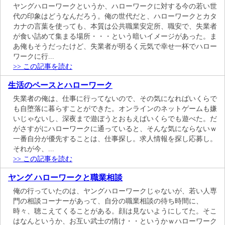
ヤングハローワークというか、ハローワークに対する今の若い世
代の印象はどうなんだろう。俺の世代だと、ハローワークとカタ
カナの言葉を使っても、本質は公共職業安定所、職安で、失業者
が食い詰めて集まる場所・・・という暗いイメージがあった。ま
あ俺もそうだったけど、失業者が明るく元気で幸せ一杯でハロー
ワークに行...
>> この記事を読む
生活のペースとハローワーク
失業者の俺は、仕事に行ってないので、その気になればいくらで
も自堕落に暮らすことができた。オンラインのネットゲームも嫌
いじゃないし、深夜まで遊ぼうとおもえばいくらでも遊べた。だ
がさすがにハローワークに通っていると、そんな気にならないｗ
一番自分が優先することは、仕事探し。求人情報を探し応募し。
それが今、...
>> この記事を読む
ヤング ハローワークと職業相談
俺の行っていたのは、ヤングハローワークじゃないが、若い人専
門の相談コーナーがあって、自分の職業相談の待ち時間に、
時々、聴こえてくることがある。顔は見ないようにしてた。そこ
はなんというか、お互い武士の情け・・というかｗハローワーク