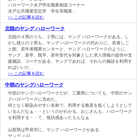
ハローワーク水戸学生職業相談コーナー
水戸公共職業安定所 学生等職業...
>> この記事を読む
北陸のヤング ハローワーク
北陸の４県のうち、２県には、ヤング ハローワークがある。し
かし残りの２県も、ヤング ハローワークの代わりに、若者しご
と館、若年者職業センターと、ヤング ハローワークのように、
ヤング、新卒、既卒、若年世代を対象とした求人情報の提供や支
援施設、コーナがある。ヤングであれば、それらの施設を利用す
ればいいだ...
>> この記事を読む
中部のヤングハローワーク
中部のヤングハローワークだが、三重県についても、中部のヤン
グハローワークに含めた。
何となく馴染みやすい名称で、利用する敷居を低くしようとして
いるんだなぁ・・というのがわかる。おじさんも、ハローワーク
を利用する・・て、抵抗感あったもんなぁ
山梨県は甲府市に、ヤング ハローワークがある
ヤング ハロ...