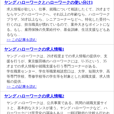
ヤング ハローワークとハローワークの使い分け3
求人情報が欲しい、仕事、就職について相談したくて、29才まで
ならヤングハローワークへ、それ以上の年齢なら、ハローワーク
プラザ、50才以上なら、シニアコーナーなどへ。特化した受付へ
行くのは、担当職員が慣れているので、案外大きなポイントにな
る。もし、雇用保険の失業給付や、基金訓練、生活支援などもあ
るなら...
>> この記事を読む
ヤング ハローワークの求人情報1
ヤング ハローワークは、29才程度までの求人情報の提供や、支
援を行うが、東京飯田橋のハローワークには、U-35という、35
才までの求人情報や就職支援を行う専門コーナーがある。
学生職業センター、学生等職業相談窓口は、大学、短期大学、高
等専門学校、専修学校等の学生等を対象とした就職支援、求人情
報の提供...
>> この記事を読む
ヤング ハローワークの求人情報2
ヤング ハローワークは、公共事業である。民間の就職支援サイ
トと、基本的なスタンスが違う。ヤング ハローワークなど、ハ
ローワークには民営化の議論もあり、一時試験的な比較も行われ