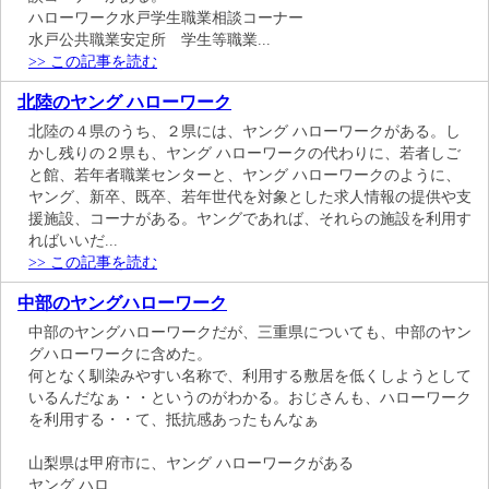
ハローワーク水戸学生職業相談コーナー
水戸公共職業安定所 学生等職業...
>> この記事を読む
北陸のヤング ハローワーク
北陸の４県のうち、２県には、ヤング ハローワークがある。し
かし残りの２県も、ヤング ハローワークの代わりに、若者しご
と館、若年者職業センターと、ヤング ハローワークのように、
ヤング、新卒、既卒、若年世代を対象とした求人情報の提供や支
援施設、コーナがある。ヤングであれば、それらの施設を利用す
ればいいだ...
>> この記事を読む
中部のヤングハローワーク
中部のヤングハローワークだが、三重県についても、中部のヤン
グハローワークに含めた。
何となく馴染みやすい名称で、利用する敷居を低くしようとして
いるんだなぁ・・というのがわかる。おじさんも、ハローワーク
を利用する・・て、抵抗感あったもんなぁ
山梨県は甲府市に、ヤング ハローワークがある
ヤング ハロ...