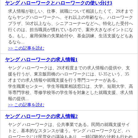
ヤング ハローワークとハローワークの使い分け3
求人情報が欲しい、仕事、就職について相談したくて、29才まで
ならヤングハローワークへ、それ以上の年齢なら、ハローワーク
プラザ、50才以上なら、シニアコーナーなどへ。特化した受付へ
行くのは、担当職員が慣れているので、案外大きなポイントにな
る。もし、雇用保険の失業給付や、基金訓練、生活支援などもあ
るなら...
>> この記事を読む
ヤング ハローワークの求人情報1
ヤング ハローワークは、29才程度までの求人情報の提供や、支
援を行うが、東京飯田橋のハローワークには、U-35という、35
才までの求人情報や就職支援を行う専門コーナーがある。
学生職業センター、学生等職業相談窓口は、大学、短期大学、高
等専門学校、専修学校等の学生等を対象とした就職支援、求人情
報の提供...
>> この記事を読む
ヤング ハローワークの求人情報2
ヤング ハローワークは、公共事業である。民間の就職支援サイ
トと、基本的なスタンスが違う。ヤング ハローワークなど、ハ
ローワークには民営化の議論もあり、一時試験的な比較も行われ