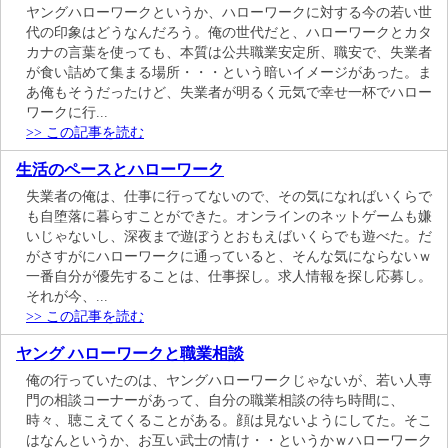
ヤングハローワークというか、ハローワークに対する今の若い世
代の印象はどうなんだろう。俺の世代だと、ハローワークとカタ
カナの言葉を使っても、本質は公共職業安定所、職安で、失業者
が食い詰めて集まる場所・・・という暗いイメージがあった。ま
あ俺もそうだったけど、失業者が明るく元気で幸せ一杯でハロー
ワークに行...
>> この記事を読む
生活のペースとハローワーク
失業者の俺は、仕事に行ってないので、その気になればいくらで
も自堕落に暮らすことができた。オンラインのネットゲームも嫌
いじゃないし、深夜まで遊ぼうとおもえばいくらでも遊べた。だ
がさすがにハローワークに通っていると、そんな気にならないｗ
一番自分が優先することは、仕事探し。求人情報を探し応募し。
それが今、...
>> この記事を読む
ヤング ハローワークと職業相談
俺の行っていたのは、ヤングハローワークじゃないが、若い人専
門の相談コーナーがあって、自分の職業相談の待ち時間に、
時々、聴こえてくることがある。顔は見ないようにしてた。そこ
はなんというか、お互い武士の情け・・というかｗハローワーク