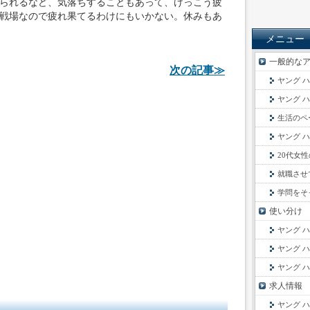
られるなど、気落ちすることもあって、けっこう疲
戦場なので疲れ果てるわけにもいかない。休みもあ
メニュー
一般的な
次の記事≫
ヤング 
ヤング 
生活のペ
ヤング 
20代女
就職させて税
学問をそっち
使い分け
ヤング 
ヤング 
ヤング 
求人情報
ヤング 