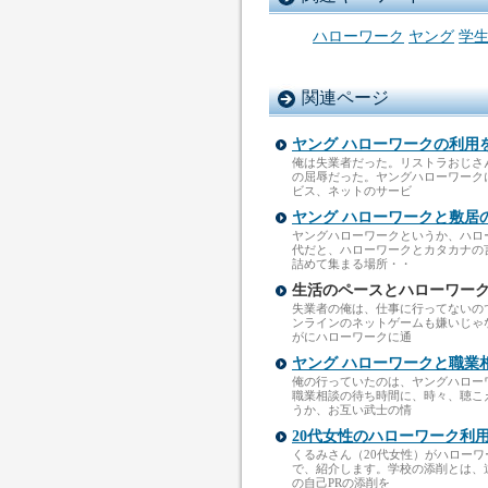
ハローワーク
ヤング
学
関連ページ
ヤング ハローワークの利用
俺は失業者だった。リストラおじさ
の屈辱だった。ヤングハローワーク
ビス、ネットのサービ
ヤング ハローワークと敷居
ヤングハローワークというか、ハロ
代だと、ハローワークとカタカナの
詰めて集まる場所・・
生活のペースとハローワー
失業者の俺は、仕事に行ってないの
ンラインのネットゲームも嫌いじゃ
がにハローワークに通
ヤング ハローワークと職業
俺の行っていたのは、ヤングハロー
職業相談の待ち時間に、時々、聴こ
うか、お互い武士の情
20代女性のハローワーク利
くるみさん（20代女性）がハロー
で、紹介します。学校の添削とは、
の自己PRの添削を