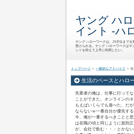
ヤング ハ
イント -ハ
ヤング ハローワークは、29才位まで
受けられる。ヤング ハローワークはヤ
ントを抑えて上手に利用したい。
トップページ
＞
一般的なアドバイス
＞ 
生活のペースとハロ
失業者の俺は、仕事に行ってな
ことができた。オンラインのネ
もえばいくらでも遊べた。だが
ならないｗ一番自分が優先する
今、俺が一番するべきことと思
は在職の頃と同じように規則正
が、会社で飲む・・・とかない