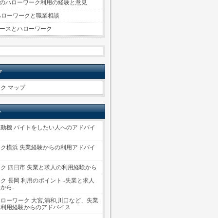
性のハローワーク利用の経験と意見
ハローワークと職業相談
ースとハローワーク
ク
ク マップ
ト
動機 バイトをしたい人へのアドバイ
ク横浜 失業経験からの利用アドバイ
ク 四日市 失業と求人の利用経験から
ク 長岡 利用のポイント -失業と求人
から-
ローワーク 大宮,浦和,川口など、失業
報利用経験からのアドバイス