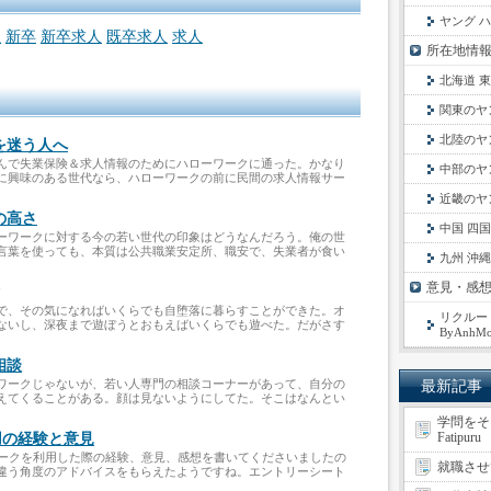
ヤング 
生
新卒
新卒求人
既卒求人
求人
所在地情
北海道 
関東のヤ
北陸のヤ
を迷う人へ
んで失業保険＆求人情報のためにハローワークに通った。かなり
中部のヤ
に興味のある世代なら、ハローワークの前に民間の求人情報サー
近畿のヤ
の高さ
中国 四
ーワークに対する今の若い世代の印象はどうなんだろう。俺の世
言葉を使っても、本質は公共職業安定所、職安で、失業者が食い
九州 沖
意見・感
ク
で、その気になればいくらでも自堕落に暮らすことができた。オ
リクルート
ないし、深夜まで遊ぼうとおもえばいくらでも遊べた。だがさす
ByAnhMo
相談
ワークじゃないが、若い人専門の相談コーナーがあって、自分の
最新記事
えてくることがある。顔は見ないようにしてた。そこはなんとい
学問をそっ
Fatipuru
用の経験と意見
ワークを利用した際の経験、意見、感想を書いてくださいましたの
就職させて税
違う角度のアドバイスをもらえたようですね。エントリーシート