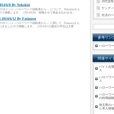
20代女
/8 By Nekokiti
ヤング 
ポイント -ハローワーク経験者から-」について、Nekokitiさん
掲載します。（2014/6/8)「就職させて税金を払わせる」
生活のペ
6/12 By Fatipuru
ポイント -ハローワーク経験者から-」に関して、Fatipuruさん
ましたので掲載します。（2014/6/12)最近の学生は大変
参考リン
ハローワー
関連サイ
バイト志望
ス
ハローワー
ス
ハローワー
ハローワー
の利用経験
埼玉県のハ
と求人情