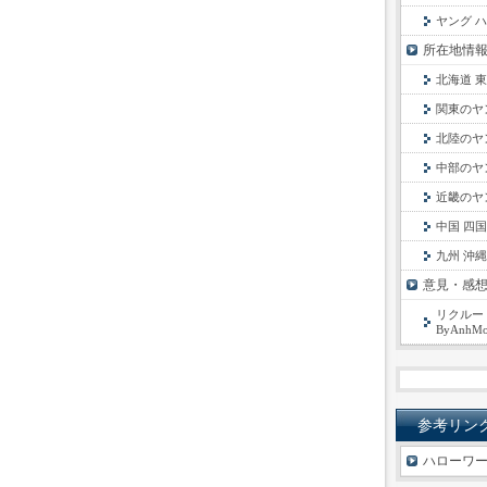
ヤング 
所在地情
北海道 
関東のヤ
北陸のヤ
中部のヤ
近畿のヤ
中国 四
九州 沖
意見・感
リクルート
ByAnhMo
参考リン
ハローワー