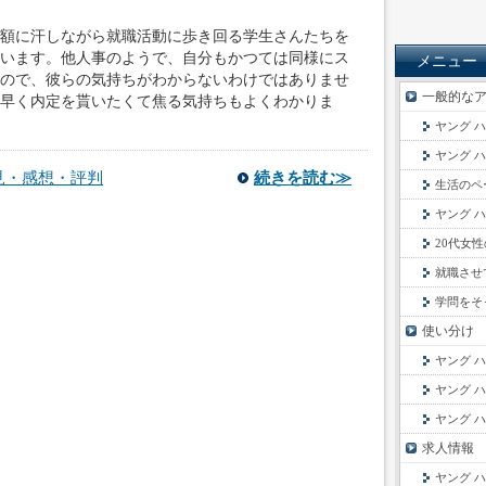
額に汗しながら就職活動に歩き回る学生さんたちを
います。他人事のようで、自分もかつては同様にス
メニュー
ので、彼らの気持ちがわからないわけではありませ
一般的な
早く内定を貰いたくて焦る気持ちもよくわかりま
ヤング 
ヤング 
見・感想・評判
続きを読む≫
生活のペ
ヤング 
20代女
就職させて税
学問をそっち
使い分け
ヤング 
ヤング 
ヤング 
求人情報
ヤング 