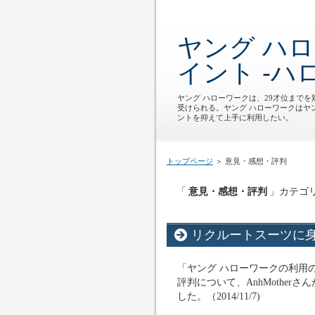
ヤング ハ
イント -ハ
ヤング ハローワークは、29才位まで
受けられる。ヤング ハローワークはヤ
ントを抑えて上手に利用したい。
トップページ
＞ 意見・感想・評判
「
意見・感想・評判
」カテゴ
リクルートスーツに身を包ん
「ヤング ハローワークの利用の
評判について、AnhMothe
した。（2014/11/7)