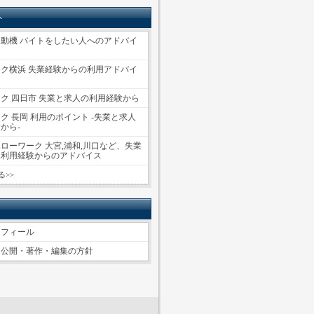
ト
動機 バイトをしたい人へのアドバイ
ク横浜 失業経験からの利用アドバイ
ク 四日市 失業と求人の利用経験から
ク 長岡 利用のポイント -失業と求人
から-
ローワーク 大宮,浦和,川口など、失業
報利用経験からのアドバイス
る>>
ロフィール
ツ公開・著作・編集の方針